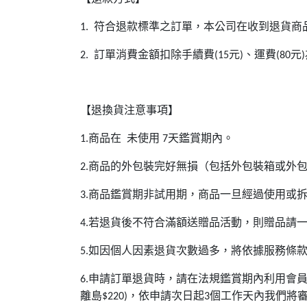
符合退款標準之訂單，本公司在收到退貨商
1.
訂單消費金額扣除手續費
元
、運費
元
2.
(15
)
(80
)
【退換貨注意事項】
商品在 未使用
天鑑賞期內。
1.
7
商品的外包裝完好無損（包括外包裝箱或外
2.
商品鑑賞期非試用期，商品一旦經過使用或
3.
若退貨後不符合滿額送贈品活動，則贈品請
4.
如因個人因素退貨次數過多，將依據服務條
5.
申請訂單退貨時，請在法規鑑賞期內利用會
6.
離島
，依申請次日起
個工作天內我們將
$220)
3