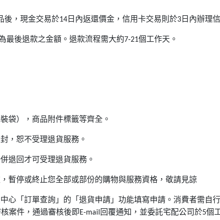
品後，現金交易於
日內返還價金，信用卡交易則於
日內辦理
14
3
為最後退款之金額。退款流程需大約
個工作天。
7-21
包裝袋），商品附件標籤等齊全。
拆封，恕不受理退貨服務。
一併退回才可受理退貨服務。
款，暫停或終止您全部或部份的購物與服務資格，敬請見諒
員中心「訂單查詢」的「退貨申請」功能填寫申請。消費者需自
審核案件，通過審核後即
回覆通知，並委託宅配公司於
個
E-mail
5