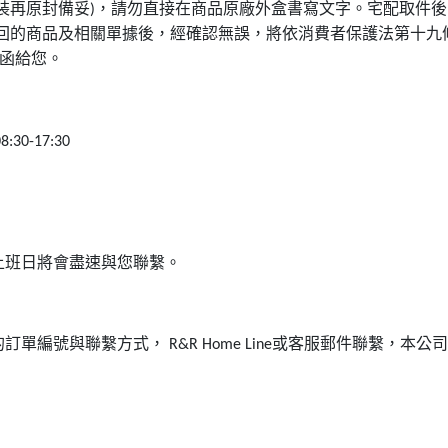
裝再原封備妥
，請勿直接在商品原廠外盒書寫文字。宅配取件後
)
回的商品及相關單據後，經確認無誤，將依消費者保護法第十九
函給您。
8:30-17:30
上班日將會盡速與您聯繫。
的訂單編號與聯繫方式，
或客服郵件聯繫，本公司
R&R Home Line