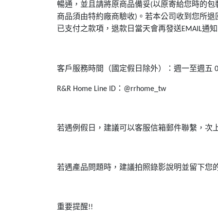
暢通，並且請將原商品備妥
以原寄給您時的包
(
商品須由特約廠商驗收
。若本公司收到您所退
)
已支付之款項，退款日當天會再發送
通知
EMAIL
客戶服務時間（國定假日除外）：週一至週五
0
：
R&R Home Line ID
@rrhome_tw
若遇例假日，建議可以客服信箱郵件聯繫，次
若遇產品問題時，建議拍照錄影說明並留下您
重要提醒
!!