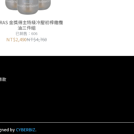
VRAS 金獎得主特級冷壓初榨橄欖
油三件組
已銷售：606
NT$2,490
NT$4,760
條款
gned by
CYBERBIZ
.