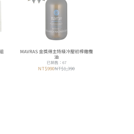
組
MAVRAS 金獎得主特級冷壓初榨橄欖
油
已銷售：67
NT$990
NT$1,390